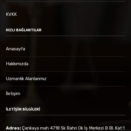
KVKK
HIZLI BAĞLANTILAR
Anasayfa
Hakkımızda
Uzmanlık Alanlarımız
İletişim
İLETIŞIM BILGILERI
Adres:
Çankaya mah 4718 Sk Bahri Ok İş Merkezi B Bl. Kat:1