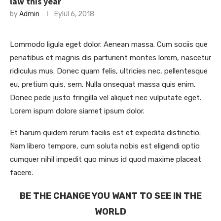
law this year
by
Admin
Eylül 6, 2018
Lommodo ligula eget dolor. Aenean massa. Cum sociis que
penatibus et magnis dis parturient montes lorem, nascetur
ridiculus mus. Donec quam felis, ultricies nec, pellentesque
eu, pretium quis, sem. Nulla onsequat massa quis enim.
Donec pede justo fringilla vel aliquet nec vulputate eget.
Lorem ispum dolore siamet ipsum dolor.
Et harum quidem rerum facilis est et expedita distinctio.
Nam libero tempore, cum soluta nobis est eligendi optio
cumquer nihil impedit quo minus id quod maxime placeat
facere.
BE THE CHANGE YOU WANT TO SEE IN THE
WORLD